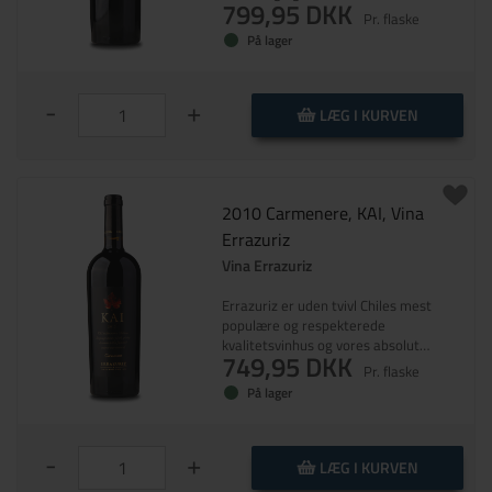
799,95 DKK
fyldig og nuanceret smag.
Pr. flaske
På lager
-
+
LÆG I KURVEN
2010 Carmenere, KAI, Vina
Errazuriz
Vina Errazuriz
Errazuriz er uden tvivl Chiles mest
populære og respekterede
kvalitetsvinhus og vores absolut
749,95 DKK
største salgssucces til dato. Huset, der
Pr. flaske
er grundlagt i 1870, er et Estate
På lager
Winery – dvs. alle druerne kommer fra
egne marker, hvilket ellers sjældent
ses i Chile. Errazuriz søger at lave vine
-
+
med personlighed, som ikke ligner
LÆG I KURVEN
fransk vin til billigere penge eller andre