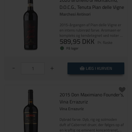
2020 Brunello di Montalcino,
D.O.C.G., Tenuta Pian delle Vigne
Marchesi Antinori
2015-årgangen af Pian delle Vigne er
en intens rubinrød farve. Aromaen er
kompleks og kendetegnet ved noter af
589,95 DKK
moden rød frugt og violer ledsaget af
Pr. flaske
aromaer af tørrede blomster, kakao,
På lager
kirsebær i spiritus og krydderier som
oregano og merian. Smagen er
elegant, fyldig og kompleks med bløde
-
+
og saftige tanniner. En friskhed
LÆG I KURVEN
opfattes i aromaen og mærkes igen
under selve smagningen.
2015 Don Maximiano Founder's,
Vina Errazuriz
Vina Errazuriz
Dybrød farve. Dyb, rig og solmoden
duft af Cabernet druer, der følges op af
en kraftig og eminent koncentreret,