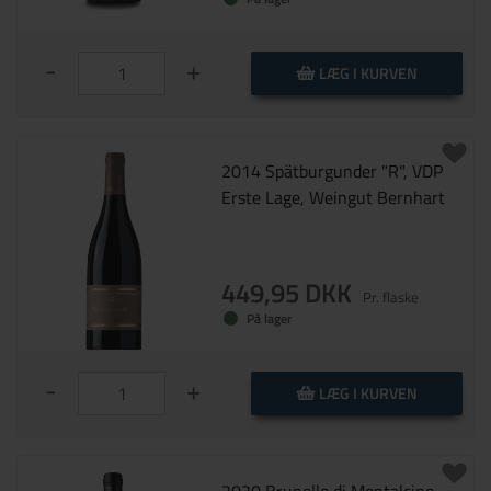
tanniner. Elegant og alligevel kraftfuld
vin.
-
+
LÆG I KURVEN
2014 Spätburgunder "R", VDP
Erste Lage, Weingut Bernhart
449,95 DKK
Pr. flaske
På lager
-
+
LÆG I KURVEN