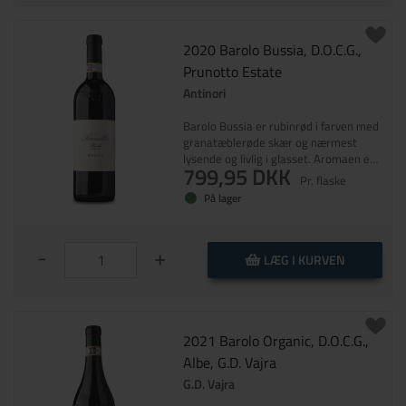
2020 Barolo Bussia, D.O.C.G.,
Prunotto Estate
Antinori
Barolo Bussia er rubinrød i farven med
granatæblerøde skær og nærmest
lysende og livlig i glasset. Aromaen er
799,95 DKK
kompleks med florale noter og hint af
Pr. flaske
røde frugter. Intens i smagen med en
På lager
sødmefuld tekstur og bløde tanniner.
Eftersmagen er lang og balanceret.
-
+
LÆG I KURVEN
2021 Barolo Organic, D.O.C.G.,
Albe, G.D. Vajra
G.D. Vajra