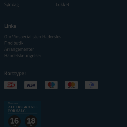
Søndag
Lukket
Søndag
Lu
Links
Om Vinspecialisten Haderslev
Find butik
Arrangementer
Handelsbetingelser
Korttyper
Alkoholtskilt
ALDERSGRÆNSE
2025
FOR SALG
websalg
Aldersgrænse