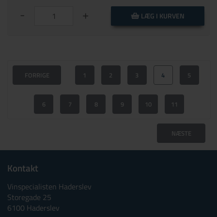
-
+
LÆG I KURVEN
FORRIGE
1
2
3
4
5
6
7
8
9
10
11
NÆSTE
Kontakt
Vinspecialisten Haderslev
Storegade 25
6100 Haderslev