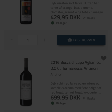
Dyb, næsten sort farve. Duften har
toner af orange, bær, blomme,
blomster, grannåle og tobak. Smagen
429,95 DKK
er tæt med modne tanniner, god syre
Pr. flaske
og vedvarende eftersmag.
På lager
-
+
LÆG I KURVEN
2016 Bocca di Lupo Aglianico,
D.O.C., Tormaresca, Antinori
Antinori
Dyb, rubinrød farve og en intens og
kompleks aroma med flere bølger af
rød frugt, tørrret frugt, krydderier,
699,95 DKK
urter og balsamico. Tætte tanniner og
Pr. flaske
stor elegance på tungen, super
På lager
balanceret og rund med en lang og
vedvarende eftersmag.