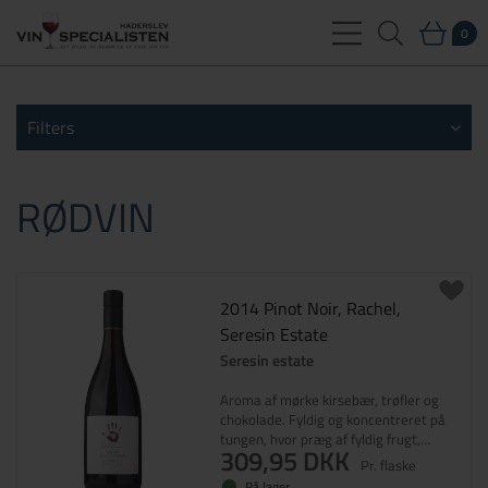
0
Filters
RØDVIN
2014 Pinot Noir, Rachel,
Seresin Estate
Seresin estate
Aroma af mørke kirsebær, trøfler og
chokolade. Fyldig og koncentreret på
tungen, hvor præg af fyldig frugt,
309,95 DKK
smagfulde krydderier og urter gør sig
Pr. flaske
til - alt sammen understreget af bløde
På lager