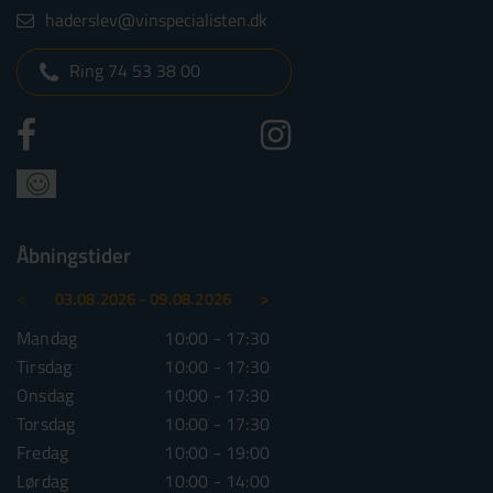
haderslev@vinspecialisten.dk
Ring 74 53 38 00
Åbningstider
<
>
03.08.2026 - 09.08.2026
10.08.2026 - 16.08.2026
Mandag
10:00 - 17:30
Mandag
10:00 - 1
Tirsdag
10:00 - 17:30
Tirsdag
10:00 - 1
Onsdag
10:00 - 17:30
Onsdag
10:00 - 1
Torsdag
10:00 - 17:30
Torsdag
10:00 - 1
Fredag
10:00 - 19:00
Fredag
10:00 - 1
Lørdag
10:00 - 14:00
Lørdag
10:00 - 1