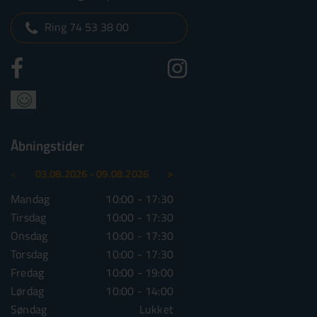
Ring 74 53 38 00
Åbningstider
<
>
03.08.2026 - 09.08.2026
10.08.2026 - 16.08.2026
Mandag
10:00 - 17:30
Mandag
10:00 - 1
Tirsdag
10:00 - 17:30
Tirsdag
10:00 - 1
Onsdag
10:00 - 17:30
Onsdag
10:00 - 1
Torsdag
10:00 - 17:30
Torsdag
10:00 - 1
Fredag
10:00 - 19:00
Fredag
10:00 - 1
Lørdag
10:00 - 14:00
Lørdag
10:00 - 1
Søndag
Lukket
Søndag
Lu