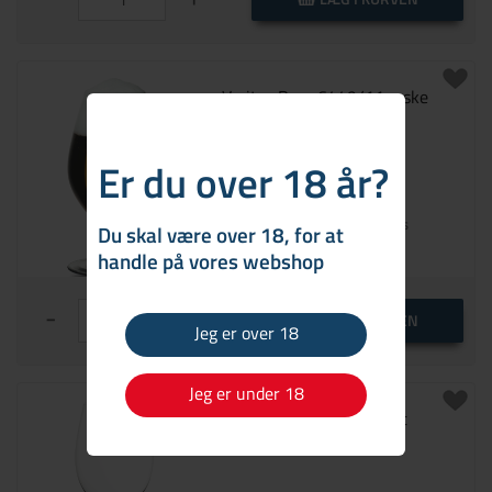
Veritas Beer 6449/11 æske
med 2 stk.
Er du over 18 år?
549,95 DKK
Pr. glas
Du skal være over 18, for at
På lager
handle på vores webshop
-
+
LÆG I KURVEN
Jeg er over 18
Jeg er under 18
Veritas Cabernet/ Merlot
6449/0 æske med 2 stk.