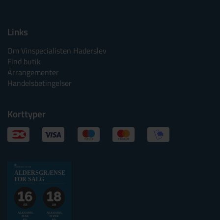
Links
Om Vinspecialisten Haderslev
Find butik
Arrangementer
Handelsbetingelser
Korttyper
Alkoholtskilt
ALDERSGRÆNSE
2025
FOR SALG
websalg
Aldersgrænse
for
ALKOHOL
ALKOHOL
MAX
OVER
6%
6%