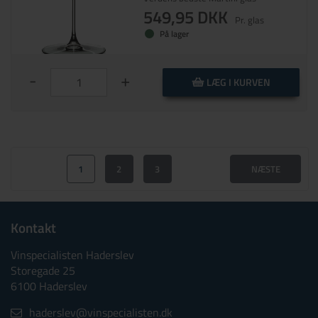
549,95 DKK
Pr. glas
På lager
-
+
LÆG I KURVEN
1
2
3
NÆSTE
Kontakt
Vinspecialisten Haderslev
Storegade 25
6100 Haderslev
haderslev@vinspecialisten.dk