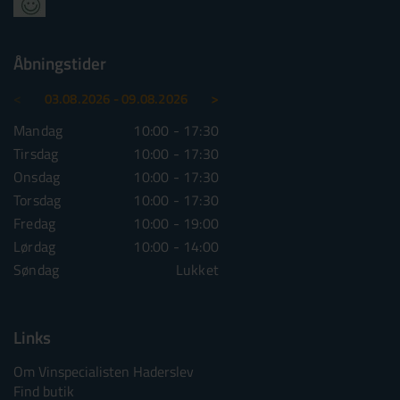
Åbningstider
<
>
03.08.2026 - 09.08.2026
10.08.2026 - 16.08.2026
Mandag
10:00 - 17:30
Mandag
10:00 - 1
Tirsdag
10:00 - 17:30
Tirsdag
10:00 - 1
Onsdag
10:00 - 17:30
Onsdag
10:00 - 1
Torsdag
10:00 - 17:30
Torsdag
10:00 - 1
Fredag
10:00 - 19:00
Fredag
10:00 - 1
Lørdag
10:00 - 14:00
Lørdag
10:00 - 1
Søndag
Lukket
Søndag
Lu
Links
Om Vinspecialisten Haderslev
Find butik