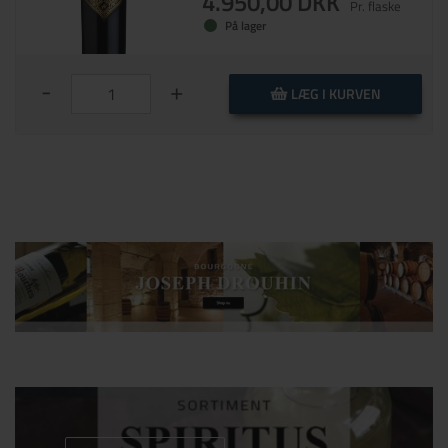
4.950,00 DKK
Pr. flaske
På lager
-
+
LÆG I KURVEN