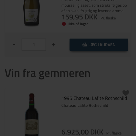
mousse i glasset, som straks følges op
af en skøn, frugtig og levende aroma af
159,95 DKK
æbler, pærer og mandel. Samtidig
Pr. flaske
behagelig tør og med god fylde.
Ikke på lager
-
+
LÆG I KURVEN
Vin fra gemmeren
1995 Chateau Lafite Rothschild
Chateau Lafite Rothschild
6.925,00 DKK
Pr. flaske