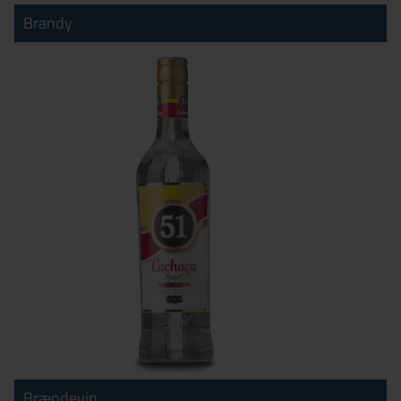
Brandy
Brændevin