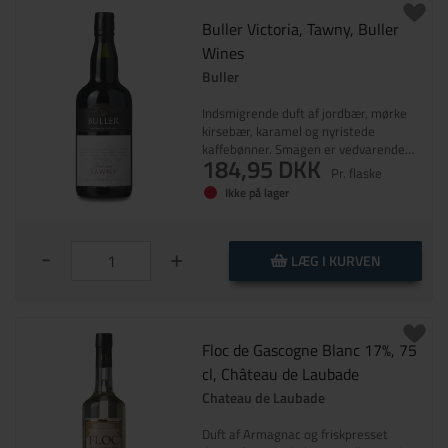
Buller Victoria, Tawny, Buller
Wines
Buller
Indsmigrende duft af jordbær, mørke
kirsebær, karamel og nyristede
kaffebønner. Smagen er vedvarende
184,95 DKK
og koncentreret med masser af
Pr. flaske
intensitet. Et scoop af karat til prisen!
Ikke på lager
-
+
LÆG I KURVEN
Floc de Gascogne Blanc 17%, 75
cl, Château de Laubade
Chateau de Laubade
Duft af Armagnac og friskpresset