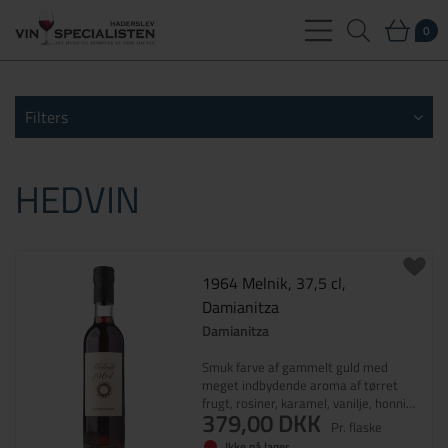
0
Filters
HEDVIN
1964 Melnik, 37,5 cl,
Damianitza
Damianitza
Smuk farve af gammelt guld med
meget indbydende aroma af tørret
frugt, rosiner, karamel, vanilje, honning
379,00 DKK
og eksotiske krydderier. Munden fyldes
Pr. flaske
med sødme i en meget blød
Ikke på lager