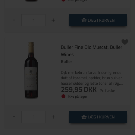
vinoplevelse, der stadig virker frisk og i
fuld harmoni. En meget lang
eftersmag runder af, domineret af
-
+
tørret frugt.
LÆG I KURVEN
Buller Fine Old Muscat, Buller
Wines
Buller
Dyb mørkebrun farve. Indsmigrende
duft af karamel, nødder, brun sukker,
hasselnødder og lette toner af røg.
259,95 DKK
Utrolig koncentreret, lang og nærmest
Pr. flaske
eksplosiv smag.
Ikke på lager
-
+
LÆG I KURVEN