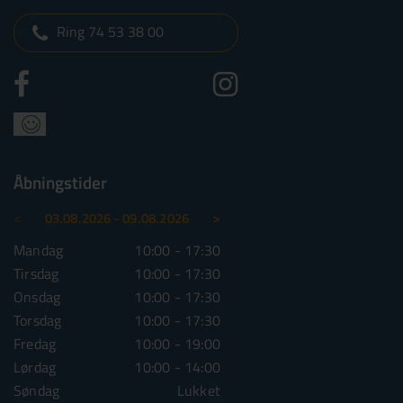
Ring 74 53 38 00
Åbningstider
<
>
03.08.2026 - 09.08.2026
10.08.2026 - 16.08.2026
Mandag
10:00 - 17:30
Mandag
10:00 - 1
Tirsdag
10:00 - 17:30
Tirsdag
10:00 - 1
Onsdag
10:00 - 17:30
Onsdag
10:00 - 1
Torsdag
10:00 - 17:30
Torsdag
10:00 - 1
Fredag
10:00 - 19:00
Fredag
10:00 - 1
Lørdag
10:00 - 14:00
Lørdag
10:00 - 1
Søndag
Lukket
Søndag
Lu