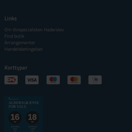
Links
Om Vinspecialisten Haderslev
Find butik
Arrangementer
Handelsbetingelser
Korttyper
Alkoholtskilt
ALDERSGRÆNSE
2025
FOR SALG
websalg
Aldersgrænse
for
ALKOHOL
ALKOHOL
MAX
OVER
salg
6%
6%