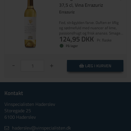
37,5 cl, Vina Errazuriz
Errazuriz
Fed, strågylden farve. Duften er liflig
og sødmefuld med nuancer af lime,
passionsfrugt og frisk ananas. Smagen
124,95 DKK
domineres af citrusfrugter og
Pr. flaske
akaciehonning. Velafbalanceret
På lager
frugtsyre. En rigtig lækkerbidsken for
slikmunde!
-
+
LÆG I KURVEN
Kontakt
Vinspecialisten Haderslev
Storegade 25
6100 Haderslev
haderslev@vinspecialisten.dk