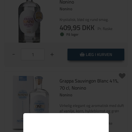
Nonino
Nonino
Krystalisk, blød og rund smag.
409,95 DKK
Pr. flaske
På lager
-
+
LÆG I KURVEN
Grappa Sauvingon Blanc 41%,
70 cl, Nonino
Nonino
Virkelig elegant og aromatisk med duft
af vanilje, korn, hyldeblomst og grøn
peber.
439,95 DKK
Pr. flaske
På lager