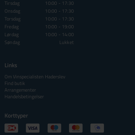
Tirsdag
10:00 - 17:30
Tirsdag
10:00 - 1
Onsdag
10:00 - 17:30
Onsdag
10:00 - 1
Torsdag
10:00 - 17:30
Torsdag
10:00 - 1
Fredag
10:00 - 19:00
Fredag
10:00 - 1
Lørdag
10:00 - 14:00
Lørdag
10:00 - 1
Søndag
Lukket
Søndag
Lu
Links
Om Vinspecialisten Haderslev
Find butik
Arrangementer
Handelsbetingelser
Korttyper