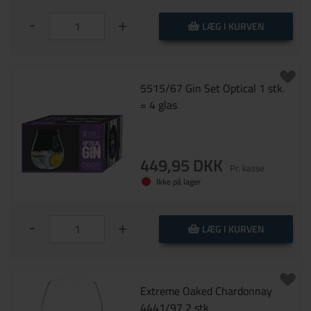
-
+
LÆG I KURVEN
5515/67 Gin Set Optical 1 stk.
= 4 glas
449,95 DKK
Pr. kasse
Ikke på lager
-
+
LÆG I KURVEN
Extreme Oaked Chardonnay
4441/97 2 stk