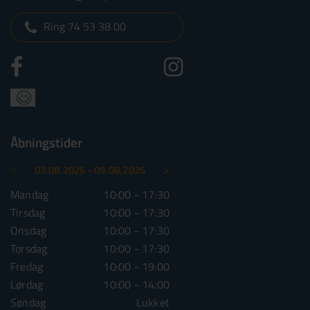
Ring 74 53 38 00
Åbningstider
<
>
03.08.2026 - 09.08.2026
10.08.2026 - 16.08.2026
Mandag
10:00 - 17:30
Mandag
10:00 - 1
Tirsdag
10:00 - 17:30
Tirsdag
10:00 - 1
Onsdag
10:00 - 17:30
Onsdag
10:00 - 1
Torsdag
10:00 - 17:30
Torsdag
10:00 - 1
Fredag
10:00 - 19:00
Fredag
10:00 - 1
Lørdag
10:00 - 14:00
Lørdag
10:00 - 1
Søndag
Lukket
Søndag
Lu