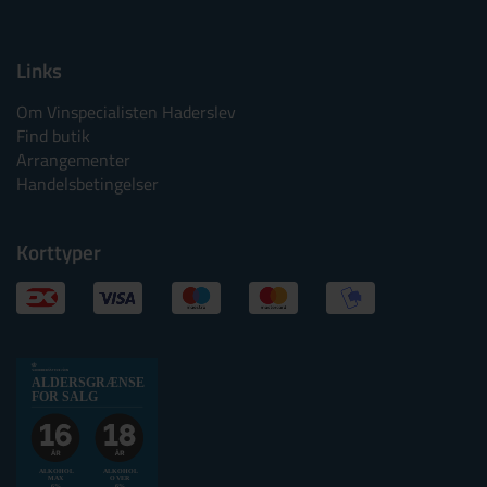
Links
Om Vinspecialisten Haderslev
Find butik
Arrangementer
Handelsbetingelser
Korttyper
Alkoholtskilt
ALDERSGRÆNSE
2025
FOR SALG
websalg
Aldersgrænse
for
ALKOHOL
ALKOHOL
MAX
OVER
6%
6%