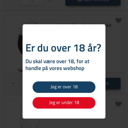
Veritas Beer 6449/11 æske
med 2 stk.
Er du over 18 år?
549,95 DKK
Pr. glas
Du skal være over 18, for at
På lager
handle på vores webshop
-
+
LÆG I KURVEN
Jeg er over 18
Jeg er under 18
Veritas Cabernet/ Merlot
6449/0 æske med 2 stk.