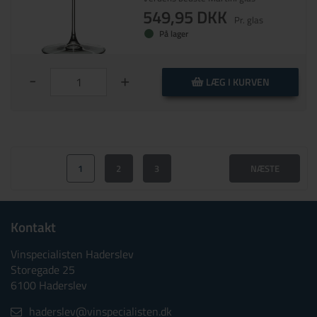
549,95 DKK
Pr. glas
På lager
-
+
LÆG I KURVEN
1
2
3
NÆSTE
Kontakt
Vinspecialisten Haderslev
Storegade 25
6100 Haderslev
haderslev@vinspecialisten.dk