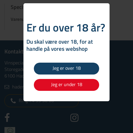
Specifikationer
Varenummer:
903459
Er du over 18 år?
Du skal være over 18, for at
handle på vores webshop
Kontakt
Vinspecialisten Haderslev
Jeg er over 18
Storegade 25
6100 Haderslev
Jeg er under 18
haderslev@vinspecialisten.dk
Ring 74 53 38 00