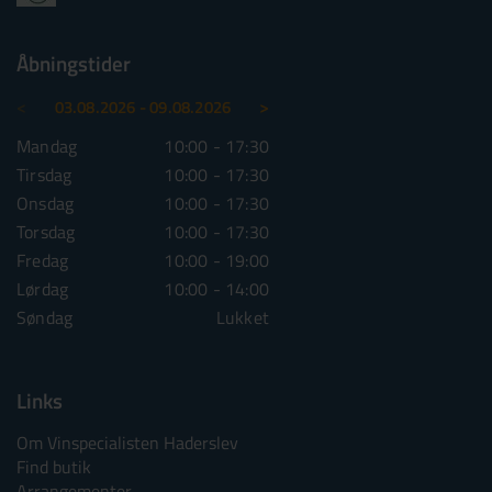
Åbningstider
<
>
03.08.2026 - 09.08.2026
10.08.2026 - 16.08.2026
Mandag
10:00 - 17:30
Mandag
10:00 - 1
Tirsdag
10:00 - 17:30
Tirsdag
10:00 - 1
Onsdag
10:00 - 17:30
Onsdag
10:00 - 1
Torsdag
10:00 - 17:30
Torsdag
10:00 - 1
Fredag
10:00 - 19:00
Fredag
10:00 - 1
Lørdag
10:00 - 14:00
Lørdag
10:00 - 1
Søndag
Lukket
Søndag
Lu
Links
Om Vinspecialisten Haderslev
Find butik
Arrangementer