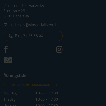
Vinspecialisten Haderslev
Storegade 25
6100 Haderslev
haderslev@vinspecialisten.dk
Ring 74 53 38 00
Åbningstider
<
>
03.08.2026 - 09.08.2026
10.08.2026 - 16.08.2026
Mandag
10:00 - 17:30
Mandag
10:00 - 1
Tirsdag
10:00 - 17:30
Tirsdag
10:00 - 1
Onsdag
10:00 - 17:30
Onsdag
10:00 - 1