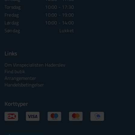
Torsdag
10:00 - 17:30
Torsdag
10:00 - 1
Fredag
10:00 - 19:00
Fredag
10:00 - 1
Lørdag
10:00 - 14:00
Lørdag
10:00 - 1
Søndag
Lukket
Søndag
Lu
Links
Om Vinspecialisten Haderslev
Find butik
Arrangementer
Handelsbetingelser
Korttyper