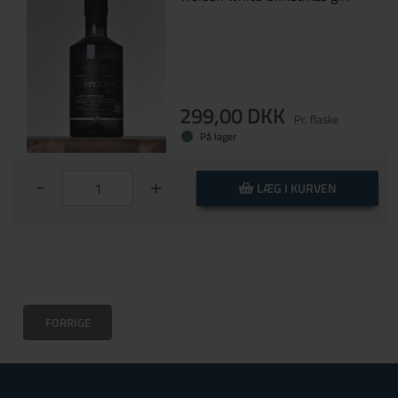
drikke den med en
lille smule
honning (gerne
bornholmsk) (1)
lidt skovsyre og
frosne/friske
havtorn. På tonic
299,00 DKK
Pr. flaske
fronten (1)
På lager
Vælg
-
+
LÆG I KURVEN
Nulstil
FORRIGE