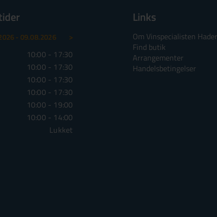
tider
Links
Om Vinspecialisten Hader
>
2026 - 09.08.2026
10.08.2026 - 16.08.2026
17.0
Find butik
10:00 - 17:30
Mandag
10:00 - 17:30
Mandag
Arrangementer
10:00 - 17:30
Tirsdag
10:00 - 17:30
Tirsdag
Handelsbetingelser
10:00 - 17:30
Onsdag
10:00 - 17:30
Onsdag
10:00 - 17:30
Torsdag
10:00 - 17:30
Torsdag
10:00 - 19:00
Fredag
10:00 - 19:00
Fredag
10:00 - 14:00
Lørdag
10:00 - 14:00
Lørdag
Lukket
Søndag
Lukket
Søndag