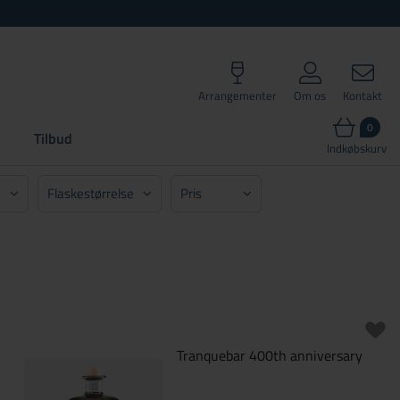
Arrangementer
Om os
Kontakt
0
Tilbud
Indkøbskurv
Flaskestørrelse
Pris
alle
Vis alle
 (1)
100 cl (1)
 (11)
50 cl (11)
Vælg
 (2)
70 cl (9)
 (1)
8x5 cl (1)
 (2)
Nulstil
 (2)
Vælg
 (2)
Tranquebar 400th anniversary
 (1)
Nulstil