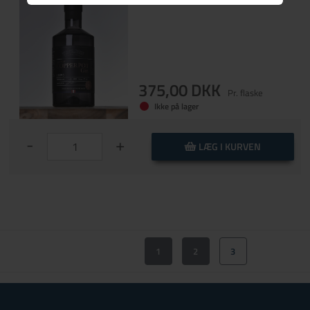
375,00 DKK
Pr. flaske
Ikke på lager
-
+
LÆG I KURVEN
1
2
3