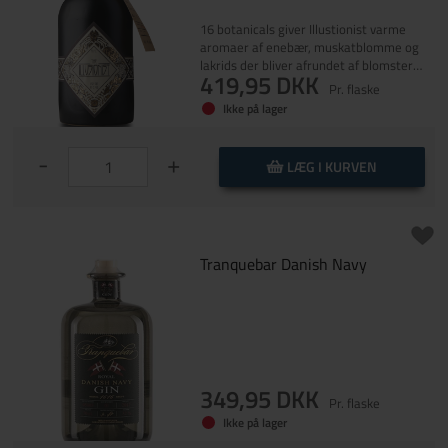
Vælg
ormandiet
16 botanicals giver Illustionist varme
)
aromaer af enebær, muskatblomme og
Nulstil
lakrids der bliver afrundet af blomster
ardinien
419,95 DKK
noter af lavendel og rosmarin. Den har en
Pr. flaske
)
frugtig finish med hints af citron og
Ikke på lager
appelsin. Illusionist Dry Gin flytter
chwartzwald
grænser med hensyn til smag og
udseende. Der er tilsat en hemmelig
-
+
)
LÆG I KURVEN
blomst fra fjernøsten under
destillationsprocessen, hvilket giver
tockholm
ginen sin blå farve. Prøv at tilføje tonic og
)
se magien ske.
Tranquebar Danish Navy
ælg
lstil
349,95 DKK
Pr. flaske
Ikke på lager