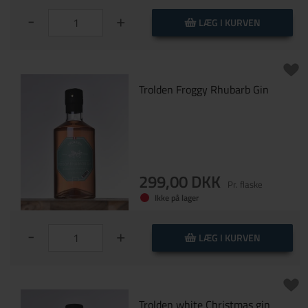
kan du med
Nulstil
-
+
fordel putte et 2-
LÆG I KURVEN
3 hele
kaffebønner i. Det
åbner op for
ginnens aroma.
Trolden Froggy Rhubarb Gin
Her er det vigtigt
(2)
kan vi anbefale
at drikke den med
et frisk mynteblad
samt en sødere
tonic som Fever
299,00 DKK
Pr. flaske
Tree
Ikke på lager
Mediterranean. (1)
kan vi anbefale
en lidt sødere
-
+
LÆG I KURVEN
tonic som Fever
Tree
Mediterranean. (1)
kan vi med
fordel anbefale at
Trolden white Christmas gin