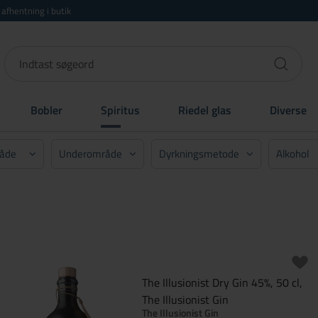
r afhentning i butik
Bobler
Spiritus
Riedel glas
Diverse
åde
Underområde
Dyrkningsmetode
Alkohol
Vis alle
Vis alle
Vis alle
Vis 
Oure (3)
Konventionel (6)
38%
ornholm
Økologisk (13)
40%
)
42%
Vælg
Chicago
44%
Vælg
)
45%
Fyn (3)
46%
Nulstil
47%
Nulstil
The Illusionist Dry Gin 45%, 50 cl,
ünchen
57%
The Illusionist Gin
)
The Illusionist Gin