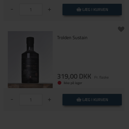
-
+
LÆG I KURVEN
Trolden Sustain
319,00 DKK
Pr. flaske
Ikke på lager
-
+
LÆG I KURVEN