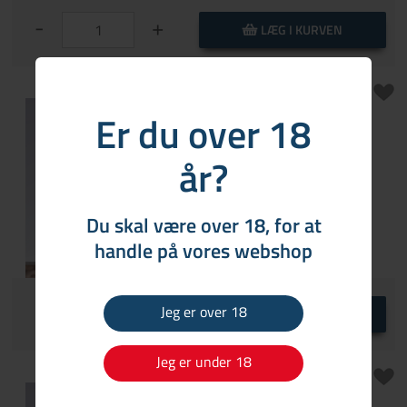
-
+
LÆG I KURVEN
Er du over 18
Trolden Gin (DNA)
år?
Du skal være over 18, for at
299,00 DKK
Pr. flaske
handle på vores webshop
Ikke på lager
-
+
Jeg er over 18
LÆG I KURVEN
Jeg er under 18
Trolden Navy Gin