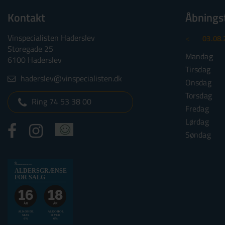
Kontakt
Åbnings
Vinspecialisten Haderslev
<
03.08.
Storegade 25
Mandag
6100 Haderslev
Tirsdag
haderslev@vinspecialisten.dk
Onsdag
Torsdag
Ring 74 53 38 00
Fredag
Lørdag
Søndag
Alkoholtskilt
ALDERSGRÆNSE
2025
FOR SALG
websalg
Aldersgrænse
for
ALKOHOL
ALKOHOL
MAX
OVER
salg
6%
6%