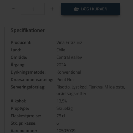
-
+
LÆG I KURVEN
Specifikationer
Producent:
Vina Errazuriz
Land:
Chile
Område:
Central Valley
Årgang:
2024
Dyrkningsmetode:
Konventionel
Druesammensætning:
Pinot Noir
Serveringsforslag:
Risotto, Lyst kød, Fjerkræ, Milde oste,
Grøntsagsretter
Alkohol:
13,5%
Proptype:
Skruelåg
Flaskestørrelse:
75 cl
Stk. pr. kasse:
6
Varenummer:
10503009