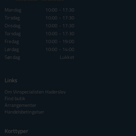
Mandag
10:00 - 17:30
Mandag
10:00 - 1
Tirsdag
10:00 - 17:30
Tirsdag
10:00 - 1
Onsdag
10:00 - 17:30
Onsdag
10:00 - 1
Torsdag
10:00 - 17:30
Torsdag
10:00 - 1
Fredag
10:00 - 19:00
Fredag
10:00 - 1
Lørdag
10:00 - 14:00
Lørdag
10:00 - 1
Søndag
Lukket
Søndag
Lu
Links
Om Vinspecialisten Haderslev
Find butik
Arrangementer
Handelsbetingelser
Korttyper