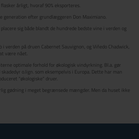
flasker årligt, hvoraf 90% eksporteres.
te generation efter grundlæggeren Don Maximiano.
 placere sig både blandt de hundrede bedste vine i verden og
b i verden på druen Cabernet Sauvignon, og Viñedo Chadwick,
at være nået.
erne optimale forhold for økologisk vindyrkning. Bl.a. gør
 skadedyr o.lign. som eksempelvis i Europa. Dette har man
duceret "økologiske" druer.
turlig gødning i meget begrænsede mængder. Men da huset ikke