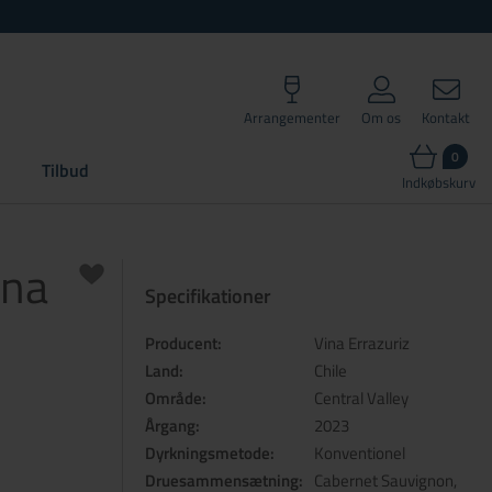
Arrangementer
Om os
Kontakt
0
Tilbud
Indkøbskurv
ina
Specifikationer
Producent:
Vina Errazuriz
Land:
Chile
Område:
Central Valley
Årgang:
2023
Dyrkningsmetode:
Konventionel
Druesammensætning:
Cabernet Sauvignon,