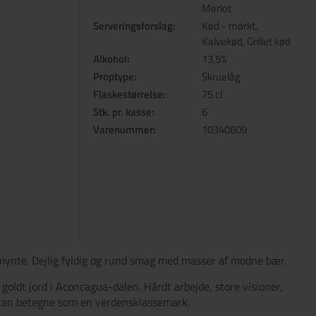
Merlot
Serveringsforslag:
Kød - mørkt,
Kalvekød, Grillet kød
Alkohol:
13,5%
Proptype:
Skruelåg
Flaskestørrelse:
75 cl
Stk. pr. kasse:
6
Varenummer:
10340609
af mynte. Dejlig fyldig og rund smag med masser af modne bær.
oldt jord i Aconcagua-dalen. Hårdt arbejde, store visioner,
 kan betegne som en verdensklassemark.