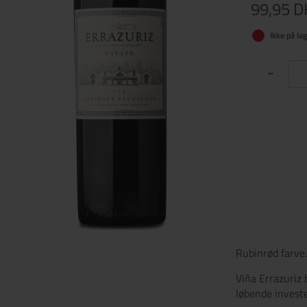
99,95 
Ikke på lag
-
Rubinrød farve.
Viña Errazuriz 
løbende invest