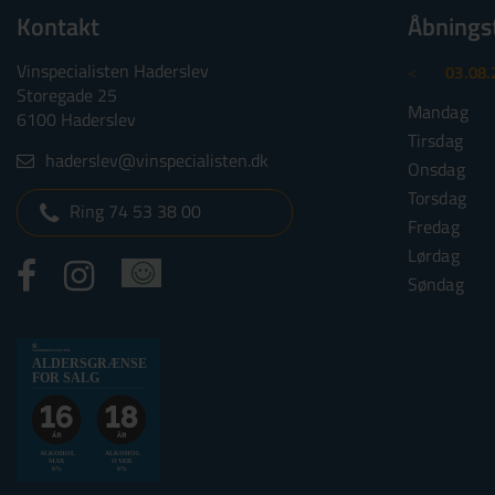
Kontakt
Åbnings
Vinspecialisten Haderslev
<
03.08.
Storegade 25
Mandag
6100 Haderslev
Tirsdag
haderslev@vinspecialisten.dk
Onsdag
Torsdag
Ring 74 53 38 00
Fredag
Lørdag
Søndag
Alkoholtskilt
ALDERSGRÆNSE
2025
FOR SALG
websalg
Aldersgrænse
for
ALKOHOL
ALKOHOL
MAX
OVER
salg
6%
6%