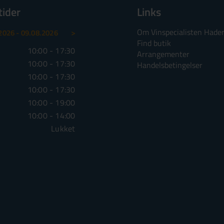
tider
Links
Om Vinspecialisten Hader
>
2026 - 09.08.2026
10.08.2026 - 16.08.2026
17.0
Find butik
10:00 - 17:30
Mandag
10:00 - 17:30
Mandag
Arrangementer
10:00 - 17:30
Tirsdag
10:00 - 17:30
Tirsdag
Handelsbetingelser
10:00 - 17:30
Onsdag
10:00 - 17:30
Onsdag
10:00 - 17:30
Torsdag
10:00 - 17:30
Torsdag
10:00 - 19:00
Fredag
10:00 - 19:00
Fredag
10:00 - 14:00
Lørdag
10:00 - 14:00
Lørdag
Lukket
Søndag
Lukket
Søndag