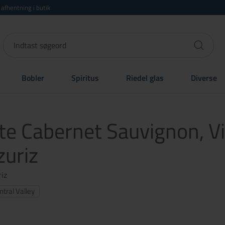
r afhentning i butik
Bobler
Spiritus
Riedel glas
Diverse
te Cabernet Sauvignon, V
zuriz
riz
ntral Valley