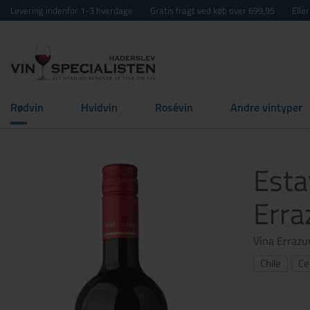
Levering indenfor 1-3 hverdage
Gratis fragt ved køb over 699,95
Elle
Rødvin
Hvidvin
Rosévin
Andre vintyper
Esta
Erra
Vina Errazu
Chile
Ce