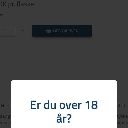
DKK
pr. flaske
er
+
LÆG I KURVEN
Er du over 18
 Herlig duft af kaffe, solbær, grøn peber, krydderier og et strejf 
år?
blev grundlagt i 1870 af Don Maximiano, da denne købte et stykke g
eringer og sund fornuft har resulteret i, hvad man uden at rødme