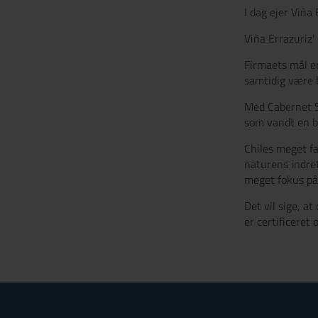
I dag ejer Viña
Viña Errazuriz
Firmaets mål er
samtidig være 
Med Cabernet S
som vandt en bl
Chiles meget fa
naturens indret
meget fokus på 
Det vil sige, 
er certificeret 