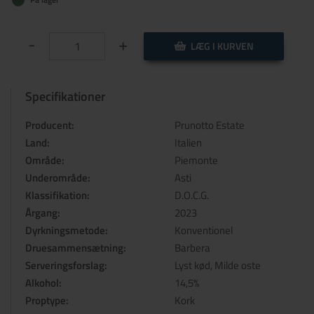
-
+
LÆG I KURVEN
Specifikationer
Producent:
Prunotto Estate
Land:
Italien
Område:
Piemonte
Underområde:
Asti
Klassifikation:
D.O.C.G.
Årgang:
2023
Dyrkningsmetode:
Konventionel
Druesammensætning:
Barbera
Serveringsforslag:
Lyst kød, Milde oste
Alkohol:
14,5%
Proptype:
Kork