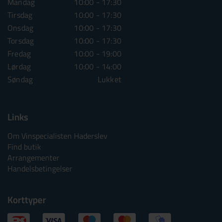
Mandag
10:00 - 17:30
Mandag
10:00 - 1
Tirsdag
10:00 - 17:30
Tirsdag
10:00 - 1
Onsdag
10:00 - 17:30
Onsdag
10:00 - 1
Torsdag
10:00 - 17:30
Torsdag
10:00 - 1
Fredag
10:00 - 19:00
Fredag
10:00 - 1
Lørdag
10:00 - 14:00
Lørdag
10:00 - 1
Søndag
Lukket
Søndag
Lu
Links
Om Vinspecialisten Haderslev
Find butik
Arrangementer
Handelsbetingelser
Korttyper