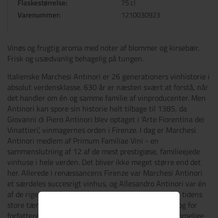
Flaskestørrelse:
75 cl
Varenummer:
1210030923
Vinøs og frugtig aroma med noter af blommer og kirsebær.
Frisk og usædvanlig behagelig på tungen.
Italienske Marchesi Antinori er 26 generationers vinhistorie i
absolut verdensklasse. 630 år er næsten svært at forstå, når
det handler om én og samme familie af vinproducenter. Men
Antinori kan spore sin historie helt tilbage til 1385, da
Giovanni di Piero Antinori blev optaget i ’Arte Fiorentina dei
Vinattieri’, vinmagernes orden i Firenze. I dag er Marchesi
Antinori medlem af Primum Familiae Vini - en
sammenslutning af 12 af de mest prestigiøse, familieejede
vinhuse i hele verden. Det bliver ikke meget større end det
her. Allerede i renæssancens Firenze var Marchesi Antinori
et særdeles succesrigt vinhus, og Allesandro Antinori var én
af de rigeste indbyggere i byen, som var centrum for tidens
store tænkere og kunstnere som Leonardo da Vinci og for
forfattere som Dante Alighieri, der skrev sin Guddommelige