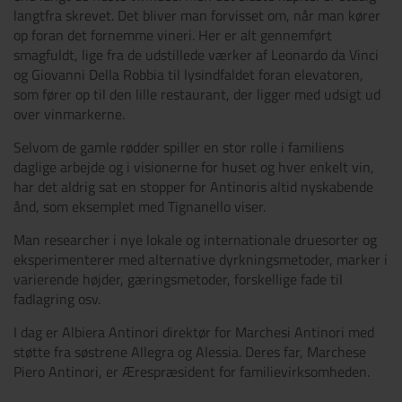
langtfra skrevet. Det bliver man forvisset om, når man kører
op foran det fornemme vineri. Her er alt gennemført
smagfuldt, lige fra de udstillede værker af Leonardo da Vinci
og Giovanni Della Robbia til lysindfaldet foran elevatoren,
som fører op til den lille restaurant, der ligger med udsigt ud
over vinmarkerne.
Selvom de gamle rødder spiller en stor rolle i familiens
daglige arbejde og i visionerne for huset og hver enkelt vin,
har det aldrig sat en stopper for Antinoris altid nyskabende
ånd, som eksemplet med Tignanello viser.
Man researcher i nye lokale og internationale druesorter og
eksperimenterer med alternative dyrkningsmetoder, marker i
varierende højder, gæringsmetoder, forskellige fade til
fadlagring osv.
I dag er Albiera Antinori direktør for Marchesi Antinori med
støtte fra søstrene Allegra og Alessia. Deres far, Marchese
Piero Antinori, er Ærespræsident for familievirksomheden.