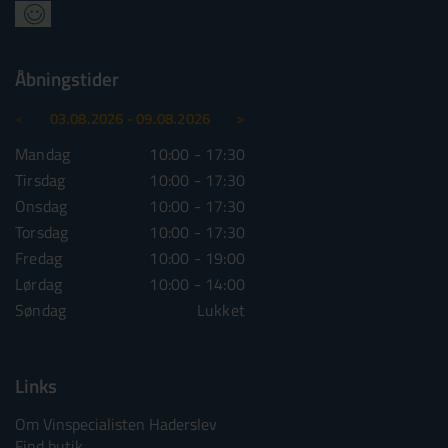
Åbningstider
<
>
03.08.2026 - 09.08.2026
10.08.2026 - 16.08.2026
Mandag
10:00 - 17:30
Mandag
10:00 - 1
Tirsdag
10:00 - 17:30
Tirsdag
10:00 - 1
Onsdag
10:00 - 17:30
Onsdag
10:00 - 1
Torsdag
10:00 - 17:30
Torsdag
10:00 - 1
Fredag
10:00 - 19:00
Fredag
10:00 - 1
Lørdag
10:00 - 14:00
Lørdag
10:00 - 1
Søndag
Lukket
Søndag
Lu
Links
Om Vinspecialisten Haderslev
Find butik