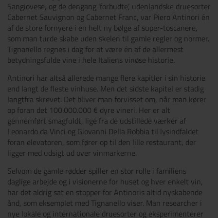
Sangiovese, og de dengang ’forbudte’, udenlandske druesorter
Cabernet Sauvignon og Cabernet Franc, var Piero Antinori én
af de store fornyere i en helt ny bølge af super-toscanere,
som man turde skabe uden skelen til gamle regler og normer.
Tignanello regnes i dag for at være én af de allermest
betydningsfulde vine i hele Italiens vinøse historie.
Antinori har altså allerede mange flere kapitler i sin historie
end langt de fleste vinhuse. Men det sidste kapitel er stadig
langtfra skrevet. Det bliver man forvisset om, når man kører
op foran det 100.000.000 € dyre vineri. Her er alt
gennemført smagfuldt, lige fra de udstillede værker af
Leonardo da Vinci og Giovanni Della Robbia til lysindfaldet
foran elevatoren, som fører op til den lille restaurant, der
ligger med udsigt ud over vinmarkerne.
Selvom de gamle rødder spiller en stor rolle i familiens
daglige arbejde og i visionerne for huset og hver enkelt vin,
har det aldrig sat en stopper for Antinoris altid nyskabende
ånd, som eksemplet med Tignanello viser. Man researcher i
nye lokale og internationale druesorter og eksperimenterer