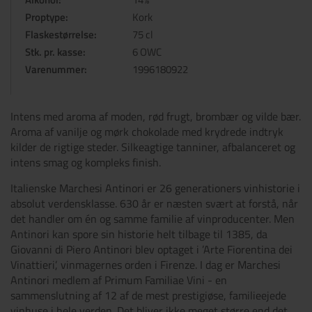
Proptype:
Kork
Flaskestørrelse:
75 cl
Stk. pr. kasse:
6 OWC
Varenummer:
1996180922
Intens med aroma af moden, rød frugt, brombær og vilde bær.
Aroma af vanilje og mørk chokolade med krydrede indtryk
kilder de rigtige steder. Silkeagtige tanniner, afbalanceret og
intens smag og kompleks finish.
Italienske Marchesi Antinori er 26 generationers vinhistorie i
absolut verdensklasse. 630 år er næsten svært at forstå, når
det handler om én og samme familie af vinproducenter. Men
Antinori kan spore sin historie helt tilbage til 1385, da
Giovanni di Piero Antinori blev optaget i ’Arte Fiorentina dei
Vinattieri’, vinmagernes orden i Firenze. I dag er Marchesi
Antinori medlem af Primum Familiae Vini - en
sammenslutning af 12 af de mest prestigiøse, familieejede
vinhuse i hele verden. Det bliver ikke meget større end det