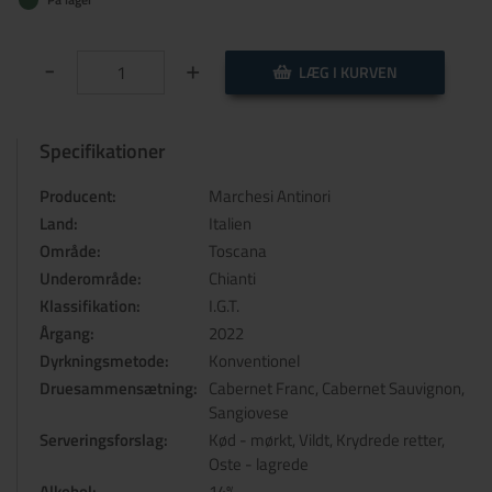
-
+
LÆG I KURVEN
Specifikationer
Producent:
Marchesi Antinori
Land:
Italien
Område:
Toscana
Underområde:
Chianti
Klassifikation:
I.G.T.
Årgang:
2022
Dyrkningsmetode:
Konventionel
Druesammensætning:
Cabernet Franc, Cabernet Sauvignon,
Sangiovese
Serveringsforslag:
Kød - mørkt, Vildt, Krydrede retter,
Oste - lagrede
Alkohol:
14%