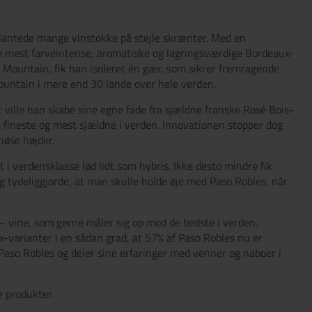
 plantede mange vinstokke på stejle skrænter. Med en
 de mest farveintense, aromatiske og lagringsværdige Bordeaux-
U Mountain, fik han isoleret én gær, som sikrer fremragende
ountain i mere end 30 lande over hele verden.
ville han skabe sine egne fade fra sjældne franske Rosé Bois-
e fineste og mest sjældne i verden. Innovationen stopper dog
nøse højder.
i verdensklasse lød lidt som hybris. Ikke desto mindre fik
 tydeliggjorde, at man skulle holde øje med Paso Robles, når
 vine, som gerne måler sig op mod de bedste i verden.
-varianter i en sådan grad, at 57% af Paso Robles nu er
 Paso Robles og deler sine erfaringer med venner og naboer i
 produkter.