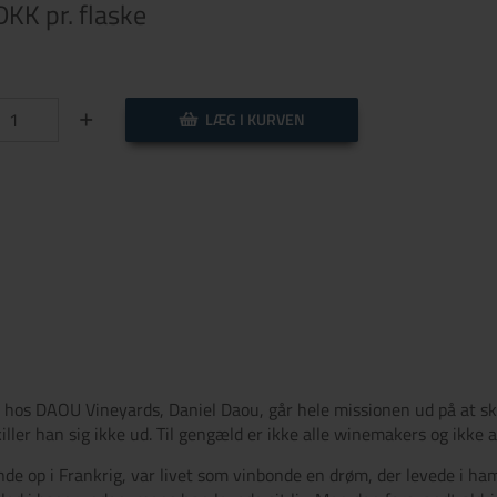
 DKK
pr. flaske
+
LÆG I KURVEN
os DAOU Vineyards, Daniel Daou, går hele missionen ud på at skab
ler han sig ikke ud. Til gengæld er ikke alle winemakers og ikke all
e op i Frankrig, var livet som vinbonde en drøm, der levede i ham