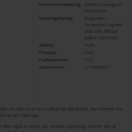
Druesammensætning:
Cabernet Sauvignon,
Petit Verdot
Serveringsforslag:
Stegeretter,
Simreretter, Lagrede
oste, Vildt, Bøf (på
grillen), Mørkt kød
Alkohol:
14,8%
Proptype:
Kork
Flaskestørrelse:
75 cl
Varenummer:
1717060922
e vin, som er et rent udtryk for det terroir, den kommer fra.
e terroirs født lige.
. Men også en drøm, der virkede uopnåelig, hvorfor den af