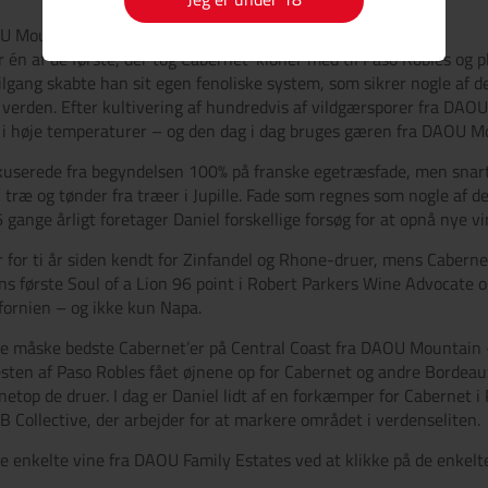
 Mountain bruges i mere end 30 lande verden over
 én af de første, der tog Cabernet-kloner med til Paso Robles og
ilgang skabte han sit egen fenoliske system, som sikrer nogle af
 verden. Efter kultivering af hundredvis af vildgærsporer fra DAO
s i høje temperaturer – og den dag i dag bruges gæren fra DAOU M
kuserede fra begyndelsen 100% på franske egetræsfade, men snart 
træ og tønder fra træer i Jupille. Fade som regnes som nogle af d
6 gange årligt foretager Daniel forskellige forsøg for at opnå nye vi
 for ti år siden kendt for Zinfandel og Rhone-druer, mens Cabernet 
første Soul of a Lion 96 point i Robert Parkers Wine Advocate og
ifornien – og ikke kun Napa.
e måske bedste Cabernet’er på Central Coast fra DAOU Mountain –
sten af Paso Robles fået øjnene op for Cabernet og andre Bordeaux
etop de druer. I dag er Daniel lidt af en forkæmper for Cabernet i
 Collective, der arbejder for at markere området i verdenseliten.
 enkelte vine fra DAOU Family Estates ved at klikke på de enkelte