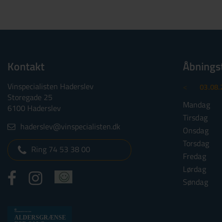
Kontakt
Åbnings
Vinspecialisten Haderslev
<
03.08.
Storegade 25
Mandag
6100 Haderslev
Tirsdag
haderslev@vinspecialisten.dk
Onsdag
Torsdag
Ring 74 53 38 00
Fredag
Lørdag
Søndag
Alkoholtskilt
ALDERSGRÆNSE