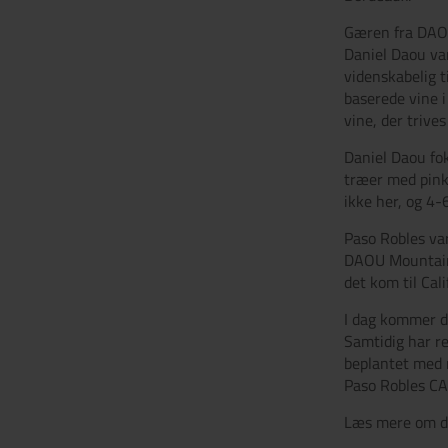
Gæren fra DAOU
Daniel Daou var
videnskabelig t
baserede vine i
vine, der trive
Daniel Daou fo
træer med pink 
ikke her, og 4-
Paso Robles var
DAOU Mountains 
det kom til Cal
I dag kommer d
Samtidig har re
beplantet med n
Paso Robles CAB
Læs mere om de