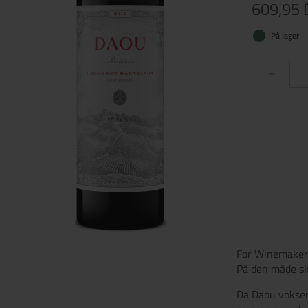
609,95
På lager
-
For Winemaker h
På den måde skil
Da Daou voksend