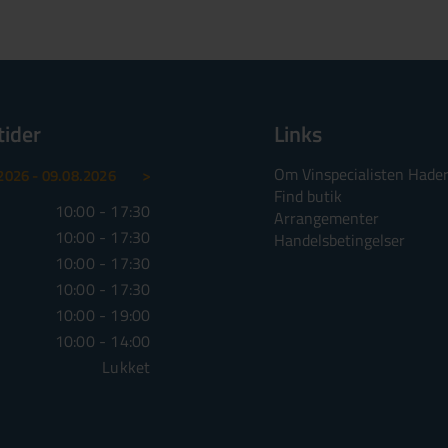
tider
Links
Om Vinspecialisten Hader
>
2026 - 09.08.2026
10.08.2026 - 16.08.2026
17.0
Find butik
10:00 - 17:30
Mandag
10:00 - 17:30
Mandag
Arrangementer
10:00 - 17:30
Tirsdag
10:00 - 17:30
Tirsdag
Handelsbetingelser
10:00 - 17:30
Onsdag
10:00 - 17:30
Onsdag
10:00 - 17:30
Torsdag
10:00 - 17:30
Torsdag
10:00 - 19:00
Fredag
10:00 - 19:00
Fredag
10:00 - 14:00
Lørdag
10:00 - 14:00
Lørdag
Lukket
Søndag
Lukket
Søndag