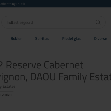
r afhentning i butik
Bobler
Spiritus
Riedel glas
Diverse
 Reserve Cabernet
ignon, DAOU Family Esta
y Estates
ifornien