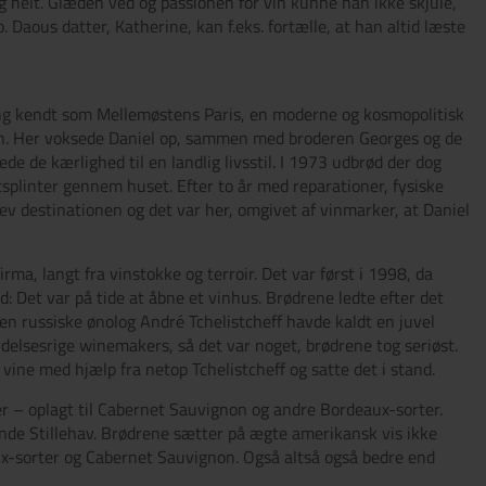
 helt. Glæden ved og passionen for vin kunne han ikke skjule,
 Daous datter, Katherine, kan f.eks. fortælle, at han altid læste
gang kendt som Mellemøstens Paris, en moderne og kosmopolitisk
ten. Her voksede Daniel op, sammen med broderen Georges og de
de de kærlighed til en landlig livsstil. I 1973 udbrød der dog
tsplinter gennem huset. Efter to år med reparationer, fysiske
lev destinationen og det var her, omgivet af vinmarker, at Daniel
ma, langt fra vinstokke og terroir. Det var først i 1998, da
 Det var på tide at åbne et vinhus. Brødrene ledte efter det
n russiske ønolog André Tchelistcheff havde kaldt en juvel
lydelsesrige winemakers, så det var noget, brødrene tog seriøst.
ne med hjælp fra netop Tchelistcheff og satte det i stand.
er – oplagt til Cabernet Sauvignon og andre Bordeaux-sorter.
ende Stillehav. Brødrene sætter på ægte amerikansk vis ikke
ux-sorter og Cabernet Sauvignon. Også altså også bedre end