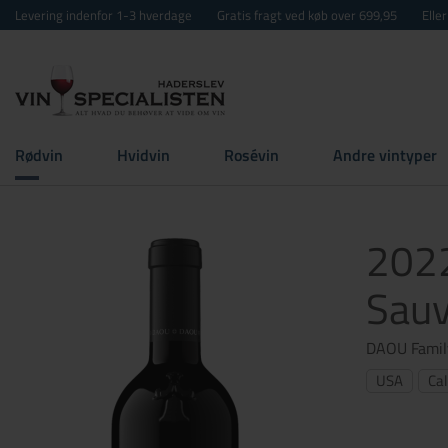
Levering indenfor 1-3 hverdage
Gratis fragt ved køb over 699,95
Elle
Rødvin
Hvidvin
Rosévin
Andre vintyper
2022
Sauv
DAOU Famil
USA
Cal