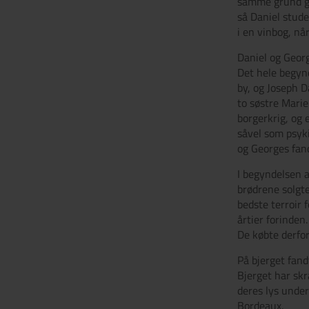
samme grund gle
så Daniel stude
i en vinbog, nå
Daniel og Georg
Det hele begyn
by, og Joseph 
to søstre Marie
borgerkrig, og 
såvel som psyki
og Georges fand
I begyndelsen a
brødrene solgte
bedste terroir 
årtier forinden
De købte derfo
På bjerget fand
Bjerget har skr
deres lys under
Bordeaux.