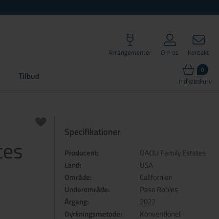
Arrangementer
Om os
Kontakt
0
Tilbud
Indkøbskurv
Specifikationer
tes
Producent:
DAOU Family Estates
Land:
USA
Område:
Californien
Underområde:
Paso Robles
Årgang:
2022
Dyrkningsmetode:
Konventionel