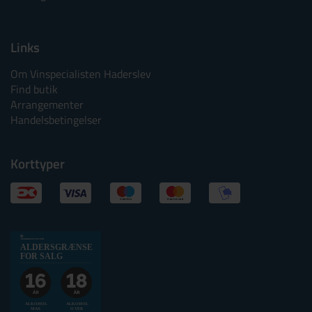
Links
Om Vinspecialisten Haderslev
Find butik
Arrangementer
Handelsbetingelser
Korttyper
Alkoholtskilt
ALDERSGRÆNSE
2025
FOR SALG
websalg
Aldersgrænse
for
ALKOHOL
ALKOHOL
MAX
OVER