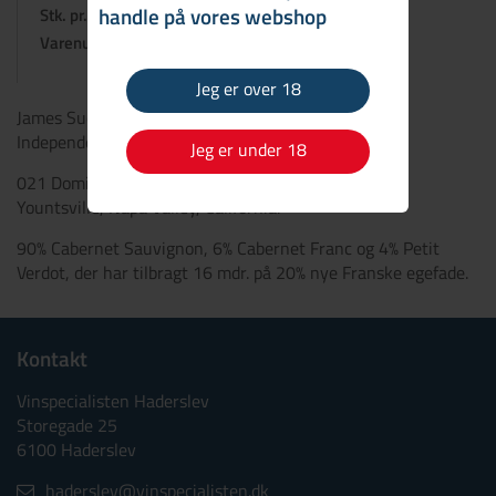
handle på vores webshop
Stk. pr. kasse:
6
Varenummer:
1035400921
Jeg er over 18
James Suckling 97 – Jeb Dunnuck 95 – The Wine
Independent 95 – Decanter 94
Jeg er under 18
021 Dominus Napanook, Red Bordeaux blend from
Yountsville, Napa Valley, California.
90% Cabernet Sauvignon, 6% Cabernet Franc og 4% Petit
Verdot, der har tilbragt 16 mdr. på 20% nye Franske egefade.
Kontakt
Vinspecialisten Haderslev
Storegade 25
6100 Haderslev
haderslev@vinspecialisten.dk