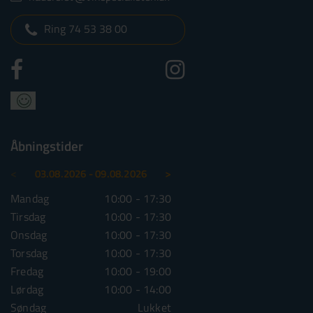
Ring 74 53 38 00
Åbningstider
<
>
03.08.2026 - 09.08.2026
10.08.2026 - 16.08.2026
Mandag
10:00 - 17:30
Mandag
10:00 - 1
Tirsdag
10:00 - 17:30
Tirsdag
10:00 - 1
Onsdag
10:00 - 17:30
Onsdag
10:00 - 1
Torsdag
10:00 - 17:30
Torsdag
10:00 - 1
Fredag
10:00 - 19:00
Fredag
10:00 - 1
Lørdag
10:00 - 14:00
Lørdag
10:00 - 1
Søndag
Lukket
Søndag
Lu