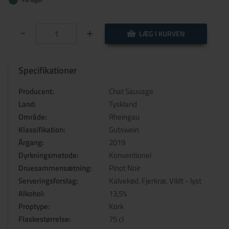
-
+
LÆG I KURVEN
Specifikationer
Producent:
Chat Sauvage
Land:
Tyskland
Område:
Rheingau
Klassifikation:
Gutswein
Årgang:
2019
Dyrkningsmetode:
Konventionel
Druesammensætning:
Pinot Noir
Serveringsforslag:
Kalvekød, Fjerkræ, Vildt - lyst
Alkohol:
13,5%
Proptype:
Kork
Flaskestørrelse:
75 cl