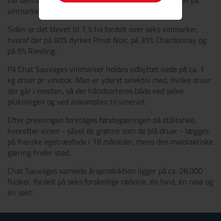
var derfor først i år 2000, at han købte sin først parcel på
vinmarken Johannisberger Hölle.
Siden er det blevet til 7,5 ha fordelt over seks vinmarker,
hvoraf der på 60% dyrkes Pinot Noir, på 35% Chardonnay og
på 5% Riesling.
På Chat Sauvages vinmarker holdes udbyttet nede på ca. 1
kg druer pr. vinstok. Man er yderst selektiv med, hvilke druer
der går i mosten, så der håndsorteres både ved selve
plukningen og ved ankomsten til vineriet.
Efter presningen foretages førstegæringen på ståltanke,
hvorefter vinen - såvel de grønne som de blå druer - lægges
på franske egetræsfade i 18 måneder, mens den malolaktiske
gæring finder sted.
Chat Sauvages samlede årsproduktion ligger på ca. 28.000
flasker, fordelt på seks forskellige rødvine, én hvid, én rose og
én sekt.