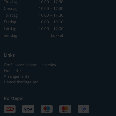
Tirsdag
10:00 - 17:30
Tirsdag
10:00 - 1
Onsdag
10:00 - 17:30
Onsdag
10:00 - 1
Torsdag
10:00 - 17:30
Torsdag
10:00 - 1
Fredag
10:00 - 19:00
Fredag
10:00 - 1
Lørdag
10:00 - 14:00
Lørdag
10:00 - 1
Søndag
Lukket
Søndag
Lu
Links
Om Vinspecialisten Haderslev
Find butik
Arrangementer
Handelsbetingelser
Korttyper