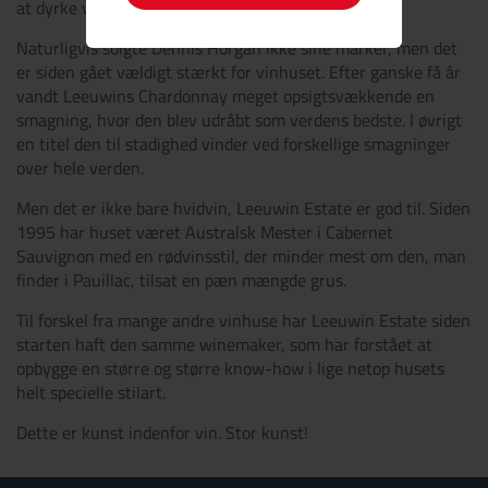
at dyrke vin.
Naturligvis solgte Dennis Horgan ikke sine marker, men det
er siden gået vældigt stærkt for vinhuset. Efter ganske få år
vandt Leeuwins Chardonnay meget opsigtsvækkende en
smagning, hvor den blev udråbt som verdens bedste. I øvrigt
en titel den til stadighed vinder ved forskellige smagninger
over hele verden.
Men det er ikke bare hvidvin, Leeuwin Estate er god til. Siden
1995 har huset været Australsk Mester i Cabernet
Sauvignon med en rødvinsstil, der minder mest om den, man
finder i Pauillac, tilsat en pæn mængde grus.
Til forskel fra mange andre vinhuse har Leeuwin Estate siden
starten haft den samme winemaker, som har forstået at
opbygge en større og større know-how i lige netop husets
helt specielle stilart.
Dette er kunst indenfor vin. Stor kunst!