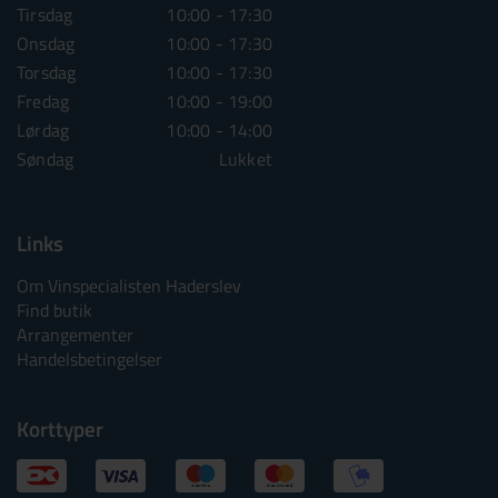
Tirsdag
10:00 - 17:30
Tirsdag
10:00 - 1
Onsdag
10:00 - 17:30
Onsdag
10:00 - 1
Torsdag
10:00 - 17:30
Torsdag
10:00 - 1
Fredag
10:00 - 19:00
Fredag
10:00 - 1
Lørdag
10:00 - 14:00
Lørdag
10:00 - 1
Søndag
Lukket
Søndag
Lu
Links
Om Vinspecialisten Haderslev
Find butik
Arrangementer
Handelsbetingelser
Korttyper