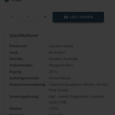
-
+
LÆG I KURVEN
Specifikationer
Producent:
Leeuwin estate
Land:
Australien
Område:
Western Australia
Underområde:
Margaret River
Årgang:
2014
Dyrkningsmetode:
Konventionel
Druesammensætning:
Cabernet Sauvignon, Malbec, Merlot,
Petit Verdot
Serveringsforslag:
Kød - mørkt, Stegeretter, Krydrede
retter, Vildt
Alkohol:
13,5%
Proptype:
Skruelåg