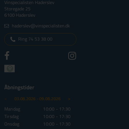
Vinspecialisten Haderslev
Storegade 25
6100 Haderslev
haderslev@vinspecialisten.dk
Ring 74 53 38 00
Åbningstider
<
>
03.08.2026 - 09.08.2026
10.08.2026 - 16.08.2026
Mandag
10:00 - 17:30
Mandag
10:00 - 1
Tirsdag
10:00 - 17:30
Tirsdag
10:00 - 1
Onsdag
10:00 - 17:30
Onsdag
10:00 - 1