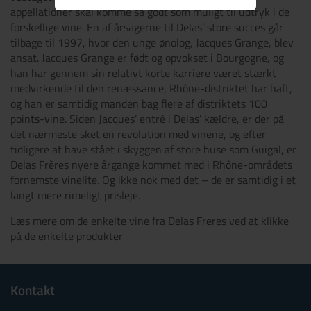
appellationer skal komme så godt som muligt til udtryk i de
forskellige vine. En af årsagerne til Delas’ store succes går
tilbage til 1997, hvor den unge ønolog, Jacques Grange, blev
ansat. Jacques Grange er født og opvokset i Bourgogne, og
han har gennem sin relativt korte karriere været stærkt
medvirkende til den renæssance, Rhône-distriktet har haft,
og han er samtidig manden bag flere af distriktets 100
points-vine. Siden Jacques’ entré i Delas’ kældre, er der på
det nærmeste sket en revolution med vinene, og efter
tidligere at have stået i skyggen af store huse som Guigal, er
Delas Frères nyere årgange kommet med i Rhône-områdets
fornemste vinelite. Og ikke nok med det – de er samtidig i et
langt mere rimeligt prisleje.
Læs mere om de enkelte vine fra Delas Freres ved at klikke
på de enkelte produkter
Kontakt