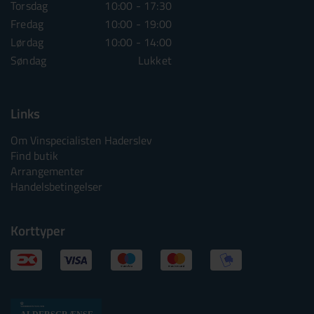
Torsdag
10:00 - 17:30
Torsdag
10:00 - 1
Fredag
10:00 - 19:00
Fredag
10:00 - 1
Lørdag
10:00 - 14:00
Lørdag
10:00 - 1
Søndag
Lukket
Søndag
Lu
Links
Om Vinspecialisten Haderslev
Find butik
Arrangementer
Handelsbetingelser
Korttyper
Alkoholtskilt