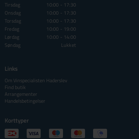
Tirsdag
10:00 - 17:30
Tirsdag
10:00 - 1
Onsdag
10:00 - 17:30
Onsdag
10:00 - 1
Torsdag
10:00 - 17:30
Torsdag
10:00 - 1
Fredag
10:00 - 19:00
Fredag
10:00 - 1
Lørdag
10:00 - 14:00
Lørdag
10:00 - 1
Søndag
Lukket
Søndag
Lu
Links
Om Vinspecialisten Haderslev
Find butik
Arrangementer
Handelsbetingelser
Korttyper