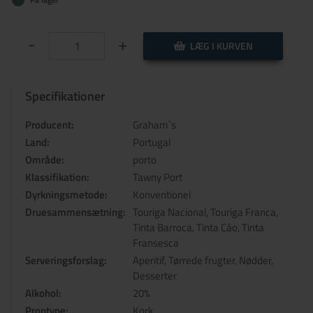
-
+
LÆG I KURVEN
Specifikationer
Producent:
Graham`s
Land:
Portugal
Område:
porto
Klassifikation:
Tawny Port
Dyrkningsmetode:
Konventionel
Druesammensætning:
Touriga Nacional, Touriga Franca,
Tinta Barroca, Tinta Câo, Tinta
Fransesca
Serveringsforslag:
Aperitif, Tørrede frugter, Nødder,
Desserter
Alkohol:
20%
Proptype:
Kork