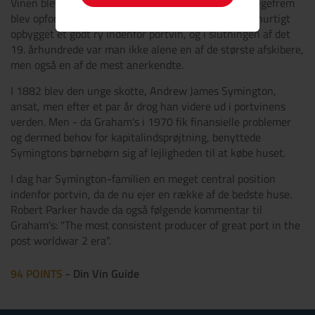
Vinen blev dog solgt med så stor succes, at firmaet ligefrem
blev opfordret til at gentage handelen. Grahams fik hurtigt
opbygget et godt ry indenfor portvin, og i slutningen af det
19. århundrede var man ikke alene en af de største afskibere,
men også en af de mest anerkendte.
I 1882 blev den unge skotte, Andrew James Symington,
ansat, men efter et par år drog han videre ud i portvinens
verden. Men - da Graham's i 1970 fik finansielle problemer
og dermed behov for kapitalindsprøjtning, benyttede
Symingtons børnebørn sig af lejligheden til at købe huset.
I dag har Symington-familien en meget central position
indenfor portvin, da de nu ejer en række af de bedste huse.
Robert Parker havde da også følgende kommentar til
Graham's: "The most consistent producer of great port in the
post worldwar 2 era".
94 POINTS
-
Din Vin Guide