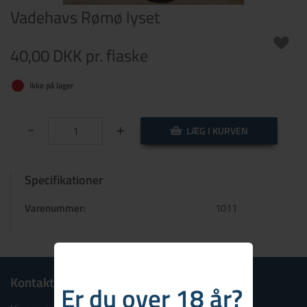
Vadehavs Rømø lyset
40,00 DKK
pr. flaske
Ikke på lager
-
+
LÆG I KURVEN
Specifikationer
Varenummer:
1011
Kontakt
Er du over 18 år?