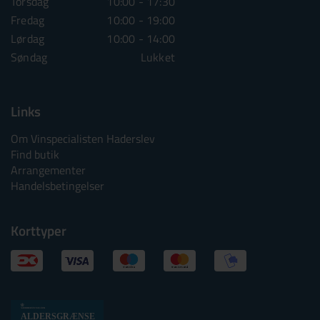
Torsdag
10:00 - 17:30
Torsdag
10:00 - 1
Fredag
10:00 - 19:00
Fredag
10:00 - 1
Lørdag
10:00 - 14:00
Lørdag
10:00 - 1
Søndag
Lukket
Søndag
Lu
Links
Om Vinspecialisten Haderslev
Find butik
Arrangementer
Handelsbetingelser
Korttyper
Alkoholtskilt
ALDERSGRÆNSE