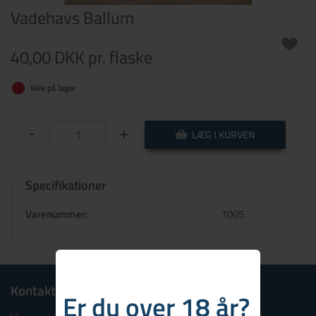
Vadehavs Ballum
40,00 DKK
pr. flaske
Ikke på lager
-
+
LÆG I KURVEN
Specifikationer
Varenummer:
1005
Kontakt
Er du over 18 år?