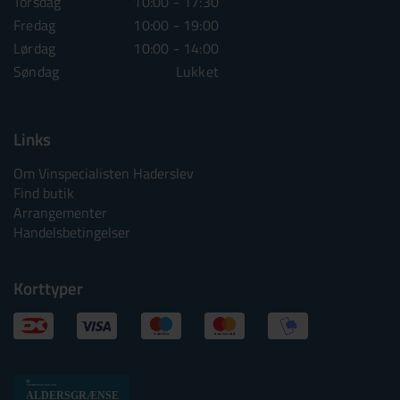
Torsdag
10:00 - 17:30
Torsdag
10:00 - 1
Fredag
10:00 - 19:00
Fredag
10:00 - 1
Lørdag
10:00 - 14:00
Lørdag
10:00 - 1
Søndag
Lukket
Søndag
Lu
Links
Om Vinspecialisten Haderslev
Find butik
Arrangementer
Handelsbetingelser
Korttyper
Alkoholtskilt
ALDERSGRÆNSE