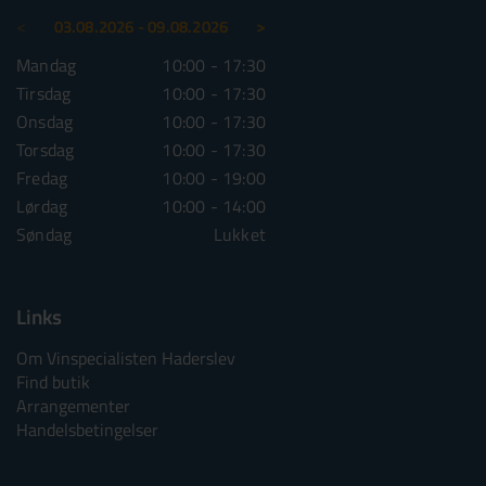
<
>
03.08.2026 - 09.08.2026
10.08.2026 - 16.08.2026
Mandag
10:00 - 17:30
Mandag
10:00 - 1
Tirsdag
10:00 - 17:30
Tirsdag
10:00 - 1
Onsdag
10:00 - 17:30
Onsdag
10:00 - 1
Torsdag
10:00 - 17:30
Torsdag
10:00 - 1
Fredag
10:00 - 19:00
Fredag
10:00 - 1
Lørdag
10:00 - 14:00
Lørdag
10:00 - 1
Søndag
Lukket
Søndag
Lu
Links
Om Vinspecialisten Haderslev
Find butik
Arrangementer
Handelsbetingelser