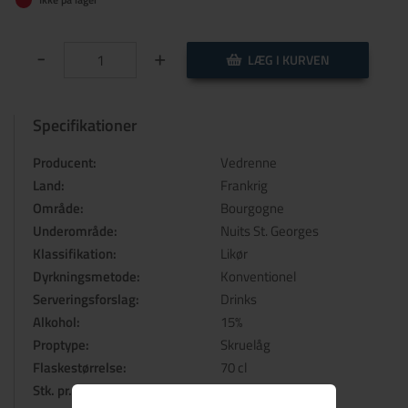
-
+
LÆG I KURVEN
Specifikationer
Producent:
Vedrenne
Land:
Frankrig
Område:
Bourgogne
Underområde:
Nuits St. Georges
Klassifikation:
Likør
Dyrkningsmetode:
Konventionel
Serveringsforslag:
Drinks
Alkohol:
15%
Proptype:
Skruelåg
Flaskestørrelse:
70 cl
Stk. pr. kasse:
6