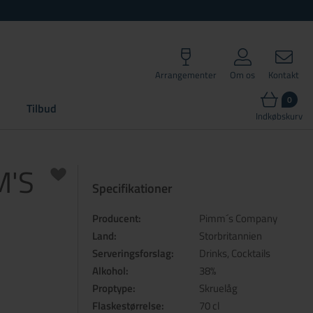
Arrangementer
Om os
Kontakt
0
Tilbud
Indkøbskurv
M'S
Specifikationer
Producent:
Pimm´s Company
Land:
Storbritannien
Serveringsforslag:
Drinks, Cocktails
Alkohol:
38%
Proptype:
Skruelåg
Flaskestørrelse:
70 cl