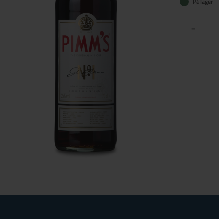
På lager
-