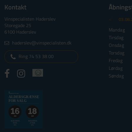
Kontakt
Åbnings
Vinspecialisten Haderslev
<
03.08.
Storegade 25
Mandag
6100 Haderslev
Tirsdag
haderslev@vinspecialisten.dk
Onsdag
Torsdag
Ring 74 53 38 00
Fredag
Lørdag
Søndag
Alkoholtskilt
ALDERSGRÆNSE
2025
FOR SALG
websalg
Aldersgrænse
for
ALKOHOL
ALKOHOL
MAX
OVER
salg
6%
6%