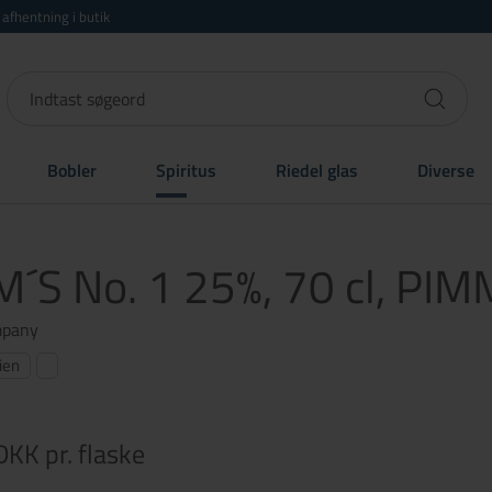
r afhentning i butik
Bobler
Spiritus
Riedel glas
Diverse
´S No. 1 25%, 70 cl, PIM
mpany
ien
 DKK
pr. flaske