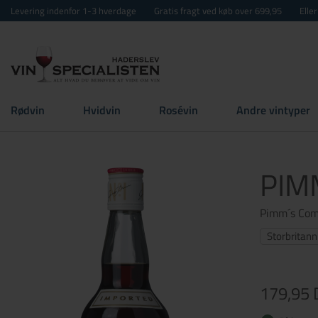
Levering indenfor 1-3 hverdage
Gratis fragt ved køb over 699,95
Elle
Rødvin
Hvidvin
Rosévin
Andre vintyper
PIMM
Pimm´s Co
Storbritann
179,95