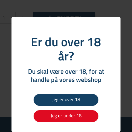
+
LÆG I KURVEN
Er du over 18
år?
Du skal være over 18, for at
handle på vores webshop
Jeg er over 18
Jeg er under 18