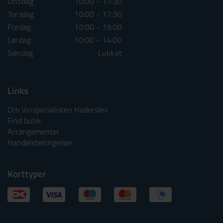
Onsdag
10:00 - 17:30
Onsdag
10:00 - 1
Torsdag
10:00 - 17:30
Torsdag
10:00 - 1
Fredag
10:00 - 19:00
Fredag
10:00 - 1
Lørdag
10:00 - 14:00
Lørdag
10:00 - 1
Søndag
Lukket
Søndag
Lu
Links
Om Vinspecialisten Haderslev
Find butik
Arrangementer
Handelsbetingelser
Korttyper