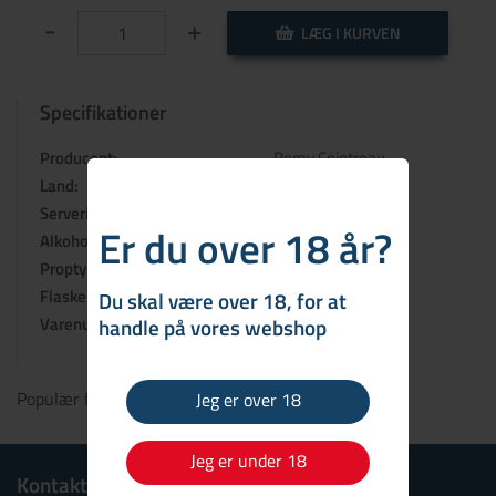
-
+
LÆG I KURVEN
Specifikationer
Producent:
Remy Cointreau
Land:
Frankrig
Serveringsforslag:
Avec, Cocktails
Er du over 18 år?
Alkohol:
40%
Proptype:
Skruelåg
Flaskestørrelse:
70 cl
Du skal være over 18, for at
Varenummer:
handle på vores webshop
25029409
Populær fransk appelsin likør
Jeg er over 18
Jeg er under 18
Kontakt