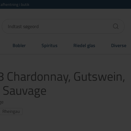
r afhentning i butik
Bobler
Spiritus
Riedel glas
Diverse
 Chardonnay, Gutswein,
 Sauvage
ge
Rheingau