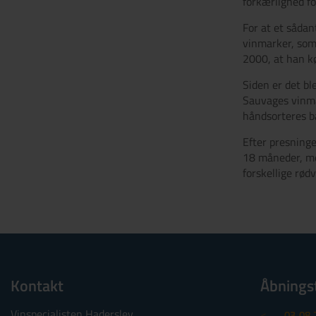
forkærlighed fo
For at et sådan
vinmarker, som 
2000, at han kø
Siden er det bl
Sauvages vinmar
håndsorteres bå
Efter presninge
18 måneder, men
forskellige rødv
Kontakt
Åbnings
Vinspecialisten Haderslev
<
03.08.