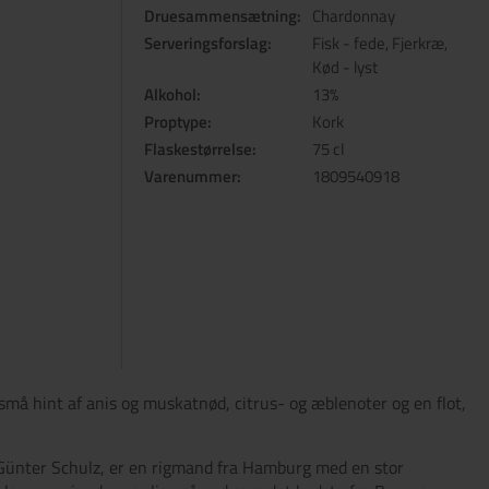
Druesammensætning:
Chardonnay
Serveringsforslag:
Fisk - fede, Fjerkræ,
Kød - lyst
Alkohol:
13%
Proptype:
Kork
Flaskestørrelse:
75 cl
Varenummer:
1809540918
små hint af anis og muskatnød, citrus- og æblenoter og en flot,
 Günter Schulz, er en rigmand fra Hamburg med en stor