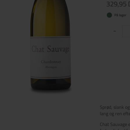
329,95
På lager
-
Sprød, slank og
lang og ren eft
Chat Sauvage e