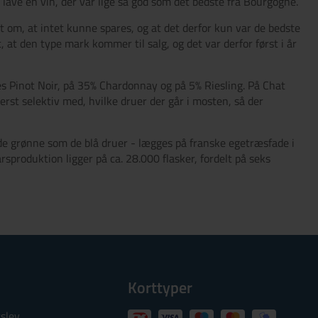
 lave en vin, der var lige så god som det bedste fra Bourgogne.
 om, at intet kunne spares, og at det derfor kun var de bedste
 at den type mark kommer til salg, og det var derfor først i år
kes Pinot Noir, på 35% Chardonnay og på 5% Riesling. På Chat
rst selektiv med, hvilke druer der går i mosten, så der
 de grønne som de blå druer - lægges på franske egetræsfade i
produktion ligger på ca. 28.000 flasker, fordelt på seks
Korttyper
slev
8.2026 - 23.08.2026
24.08.2026 - 30.08.2026
31