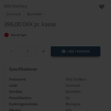
Wild Distillery
Danmark
Bornholm
399,00 DKK
pr. kasse
Ikke på lager
-
+
LÆG I KURVEN
Specifikationer
Producent:
Wild Distillery
Land:
Danmark
Område:
Bornholm
Klassifikation:
Gin
Dyrkningsmetode:
Økologisk
Alkohol:
40%