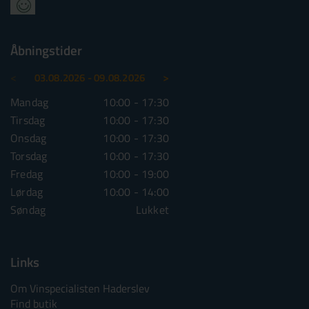
Åbningstider
<
>
03.08.2026 - 09.08.2026
10.08.2026 - 16.08.2026
Mandag
10:00 - 17:30
Mandag
10:00 - 1
Tirsdag
10:00 - 17:30
Tirsdag
10:00 - 1
Onsdag
10:00 - 17:30
Onsdag
10:00 - 1
Torsdag
10:00 - 17:30
Torsdag
10:00 - 1
Fredag
10:00 - 19:00
Fredag
10:00 - 1
Lørdag
10:00 - 14:00
Lørdag
10:00 - 1
Søndag
Lukket
Søndag
Lu
Links
Om Vinspecialisten Haderslev
Find butik