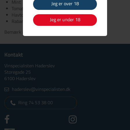
Mint
Jeg er over 18
Tomat
Havtorn
Jeg er under 18
Rabarber
Bemærk at flaskerne er til engangsbrug.
Kontakt
Vinspecialisten Haderslev
Storegade 25
6100 Haderslev
haderslev@vinspecialisten.dk
Ring 74 53 38 00