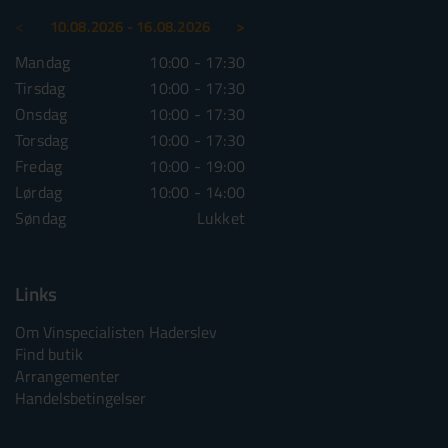
<
>
10.08.2026 - 16.08.2026
17.08.2026 - 23.08.2026
Mandag
10:00 - 17:30
Mandag
10:00 - 1
Tirsdag
10:00 - 17:30
Tirsdag
10:00 - 1
Onsdag
10:00 - 17:30
Onsdag
10:00 - 1
Torsdag
10:00 - 17:30
Torsdag
10:00 - 1
Fredag
10:00 - 19:00
Fredag
10:00 - 1
Lørdag
10:00 - 14:00
Lørdag
10:00 - 1
Søndag
Lukket
Søndag
Lu
Links
Om Vinspecialisten Haderslev
Find butik
Arrangementer
Handelsbetingelser