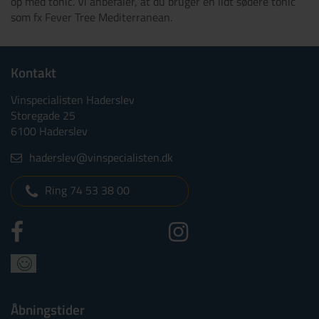
op med tonic. Vi anbefaler, at du bruger en lidt sødere tonic
som fx Fever Tree Mediterranean.
Kontakt
Vinspecialisten Haderslev
Storegade 25
6100 Haderslev
haderslev@vinspecialisten.dk
Ring 74 53 38 00
Åbningstider