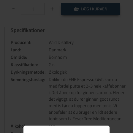
-
+
LÆG I KURVEN
Specifikationer
Producent:
Wild Distillery
Land:
Danmark
Område:
Bornholm
Klassifikation:
Gin
Dyrkningsmetode:
Økologisk
Serveringsforslag:
Drikker du ENE Espresso G&T, kan du
med fordel putte et 2-3 hele kaffebønner
i. Det åbner op for ginnens aroma. Her er
det vigtigt, at du rør ginnen godt rundt
med is før du topper op med tonic. Vi
anbefaler, at du bruger en lidt sødere
tonic som fx Fever Tree Mediterranean.
Alkohol:
40%