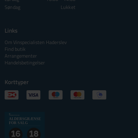
Søndag
Lukket
Søndag
Lu
Links
Om Vinspecialisten Haderslev
Find butik
Arrangementer
Handelsbetingelser
Korttyper
Alkoholtskilt
ALDERSGRÆNSE
2025
FOR SALG
websalg
Aldersgrænse