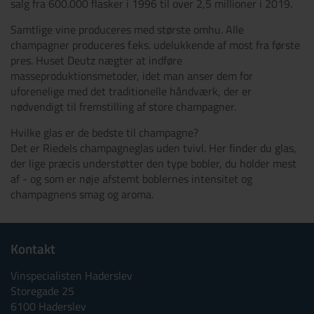
salg fra 600.000 flasker i 1996 til over 2,5 millioner i 2019.
Samtlige vine produceres med største omhu. Alle
champagner produceres f.eks. udelukkende af most fra første
pres. Huset Deutz nægter at indføre
masseproduktionsmetoder, idet man anser dem for
uforenelige med det traditionelle håndværk, der er
nødvendigt til fremstilling af store champagner.
Hvilke glas er de bedste til champagne?
Det er Riedels champagneglas uden tvivl. Her finder du glas,
der lige præcis understøtter den type bobler, du holder mest
af - og som er nøje afstemt boblernes intensitet og
champagnens smag og aroma.
Kontakt
Vinspecialisten Haderslev
Storegade 25
6100 Haderslev