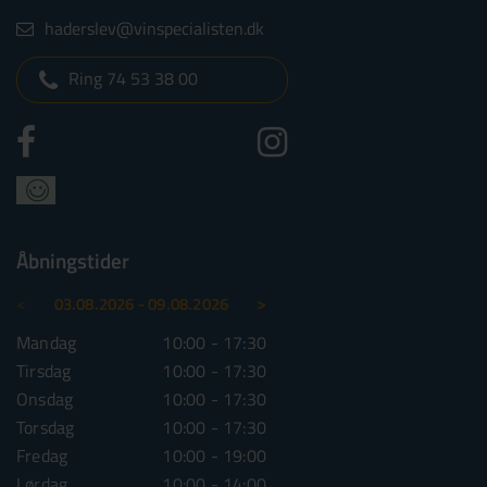
haderslev@vinspecialisten.dk
Ring 74 53 38 00
Åbningstider
<
>
03.08.2026 - 09.08.2026
10.08.2026 - 16.08.2026
Mandag
10:00 - 17:30
Mandag
10:00 - 1
Tirsdag
10:00 - 17:30
Tirsdag
10:00 - 1
Onsdag
10:00 - 17:30
Onsdag
10:00 - 1
Torsdag
10:00 - 17:30
Torsdag
10:00 - 1
Fredag
10:00 - 19:00
Fredag
10:00 - 1
Lørdag
10:00 - 14:00
Lørdag
10:00 - 1