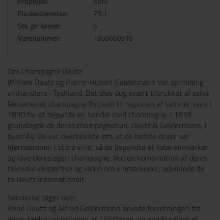
Proptype:
Kork
Flaskestørrelse:
75cl
Stk. pr. kasse:
6
Varenummer:
1860660918
Om Champagne Deutz
William Deutz og Pierre-Hubert Geldermann var oprindelig
vinhandlere i Tyskland. Det blev dog svært tiltrukket af selve
fænomenet champagne flyttede til regionen af samme navn i
1830 for at begynde en handel med champagne. I 1838
grundlagde de deres champagnehus, Deutz & Geldermann, i
byen Aÿ. De var overbeviste om, at de bedste druer var
hjørnestenen i store vine, så de begyndte at købe vinmarker
og lave deres egen champagne. Ved en kombination af deres
tekniske ekspertise og viden om vinmarkedet, udviklede de
to Deutz internationalt.
Sønnerne tager over
René Deutz og Alfred Geldermann arvede forretningen fra
deres fædre i slutningen af ​​1860'erne, og øgede salget af