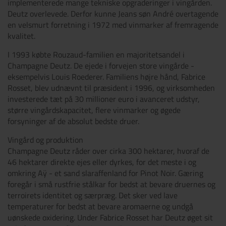
implementerede mange tekniske opgraderinger i vingården.
Deutz overlevede. Derfor kunne Jeans søn André overtagende
en velsmurt forretning i 1972 med vinmarker af fremragende
kvalitet.
I 1993 købte Rouzaud-familien en majoritetsandel i
Champagne Deutz. De ejede i forvejen store vingårde -
eksempelvis Louis Roederer. Familiens højre hånd, Fabrice
Rosset, blev udnævnt til præsident i 1996, og virksomheden
investerede tæt på 30 millioner euro i avanceret udstyr,
større vingårdskapacitet, flere vinmarker og øgede
forsyninger af de absolut bedste druer.
Vingård og produktion
Champagne Deutz råder over cirka 300 hektarer, hvoraf de
46 hektarer direkte ejes eller dyrkes, for det meste i og
omkring Aÿ - et sand slaraffenland for Pinot Noir. Gæring
foregår i små rustfrie stålkar for bedst at bevare druernes og
terroirets identitet og særpræg. Det sker ved lave
temperaturer for bedst at bevare aromaerne og undgå
uønskede oxidering. Under Fabrice Rosset har Deutz øget sit