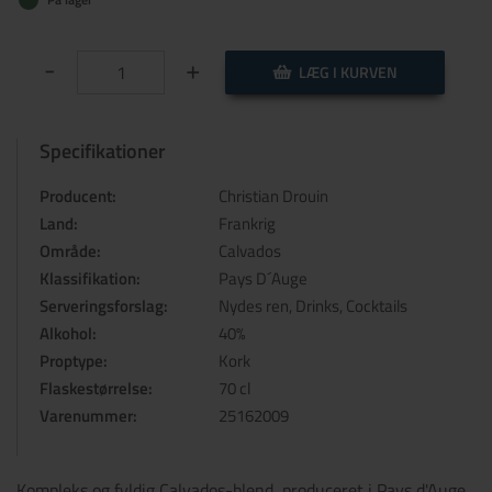
-
+
LÆG I KURVEN
Specifikationer
Producent:
Christian Drouin
Land:
Frankrig
Område:
Calvados
Klassifikation:
Pays D´Auge
Serveringsforslag:
Nydes ren, Drinks, Cocktails
Alkohol:
40%
Proptype:
Kork
Flaskestørrelse:
70 cl
Varenummer:
25162009
Kompleks og fyldig Calvados-blend, produceret i Pays d'Auge