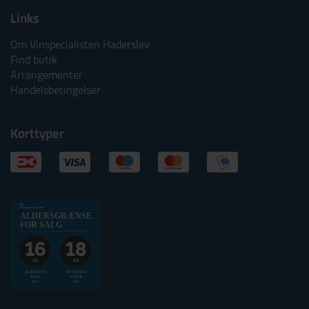
Links
Om Vinspecialisten Haderslev
Find butik
Arrangementer
Handelsbetingelser
Korttyper
Alkoholtskilt
ALDERSGRÆNSE
2025
FOR SALG
websalg
Aldersgrænse
for
ALKOHOL
ALKOHOL
MAX
OVER
salg
6%
6%