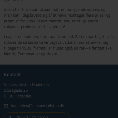
Siden har Christian Drouin haft en forrygende succes, og
man kan i dag bryste sig af at have modtaget flere priser og
præmier for produktsortimentet, end samtlige andre
calvados-producenter til sammen!
I dag er det sønnen, Christian Drouin d. 2, som har taget over.
Udover de så berømte vintagecalvados'er, der strækker sig
tilbage til 1939, fremstiller huset også en række fantastiske
blends, Pommeau'er og cidere.
Kontakt
Vinspecialisten Haderslev
Storegade 25
6100 Haderslev
haderslev@vinspecialisten.dk
Ring 74 53 38 00